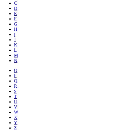
C
D
E
F
G
H
I
J
K
L
M
N
O
P
Q
R
S
T
U
V
W
X
Y
Z