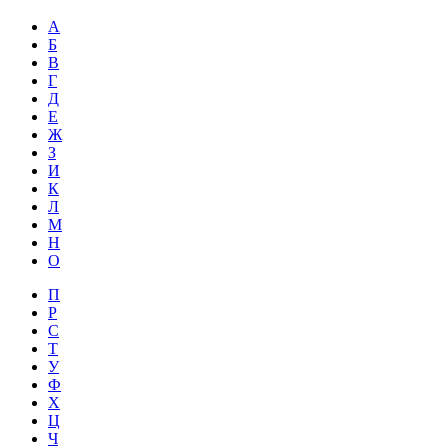
А
Б
В
Г
Д
Е
Ж
З
И
К
Л
М
Н
О
П
Р
С
Т
У
Ф
Х
Ц
Ч